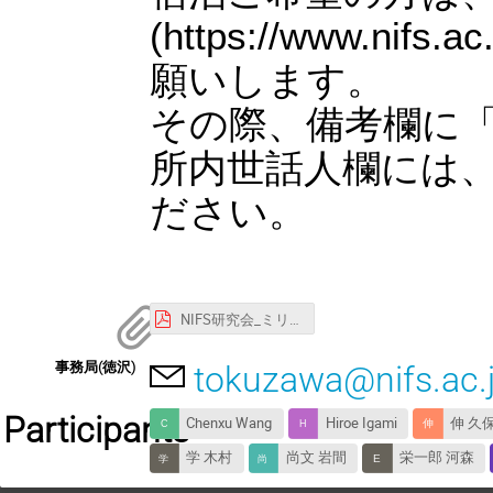
(https://www.nifs
願いします。
その際、備考欄に
所内世話人欄には、徳
ださい。
NIFS研究会_ミリ波研究会プログラム_v3.pdf
事務局(徳沢)
tokuzawa@nifs.ac.
Participants
Chenxu Wang
Hiroe Igami
伸 久
学 木村
尚文 岩間
栄一郎 河森