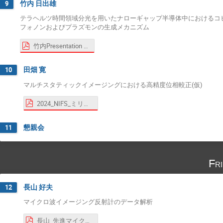
竹内 日出雄
9
テラヘルツ時間領域分光を用いたナローギャップ半導体中におけるコ
フォノンおよびプラズモンの生成メカニズム
竹内Presentation @NIFS研究会(Dec 26, 2024) -rev for poster Jan 23-24.pdf
田畑 寛
10
マルチスタティックイメージングにおける高精度位相較正(仮)
2024_NIFS_ミリ波_田畑.pdf
懇親会
11
Fr
長山 好夫
12
マイクロ波イメージング反射計のデータ解析
長山_先進マイクロ波研究会_2024-12-27.pdf