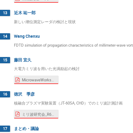
近木 祐一郎
13
新しい潮位測定レーダの検討と現状
Wang Chenxu
14
FDTD simulation of propagation characteristics of millimeter-wave vor
藤田 宜久
15
大電力ミリ波を用いた光渦励起の検討
MicrowaveWorkshopNIFS提出用_藤田.pdf
徳沢 季彦
16
核融合プラズマ実験装置（JT-60SA, CHD）でのミリ波計測計画
ミリ波研究会_R6_徳沢v3.pdf
まとめ・議論
17