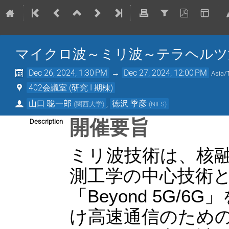
マイクロ波～ミリ波～テラヘルツ
Dec 26, 2024, 1:30 PM
→
Dec 27, 2024, 12:00 PM
Asia/
402会議室 (研究 I 期棟)
山口 聡一郎
,
徳沢 季彦
(
関西大学
)
(
NIFS
)
開催要旨
Description
ミリ波技術は、核
測工学の中心技術
「Beyond 5G/
け高速通信のため