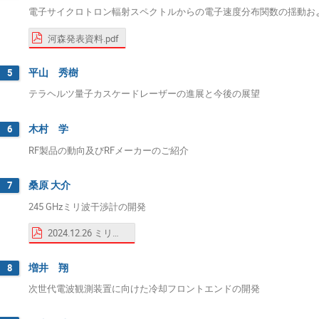
電子サイクロトロン輻射スペクトルからの電子速度分布関数の揺動お
河森発表資料.pdf
平山 秀樹
5
テラヘルツ量子カスケードレーザーの進展と今後の展望
木村 学
6
RF製品の動向及びRFメーカーのご紹介
桑原 大介
7
245 GHzミリ波干渉計の開発
2024.12.26 ミリ波研究会スライド(桑原)Ver1.pdf
増井 翔
8
次世代電波観測装置に向けた冷却フロントエンドの開発