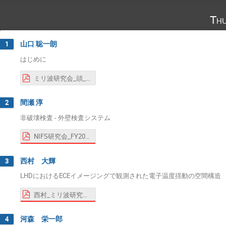
Thu
山口 聡一朗
1
はじめに
ミリ波研究会_頭_R6.pdf
間瀬 淳
2
非破壊検査 - 外壁検査システム
NIFS研究会_FY2024_3_間瀬.pdf
西村 大輝
3
LHDにおけるECEイメージングで観測された電子温度揺動の空間構造
西村_ミリ波研究会.pdf
河森 栄一郎
4