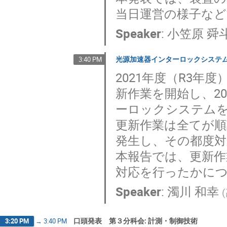
当日運営の様子な
Speaker
:
小笠原 舜
光源加速器インターロックシステ
3:40 PM
2021年度（R3
新作業を開始し、2
ーロックシステム
更新作業は全てが
発生し、その都度
本報告では、更新
対応を行ったかに
Speaker
:
濁川 和幸
(
口頭発表 第３分科会: 計測・制御技術
3:20 PM
→
3:40 PM