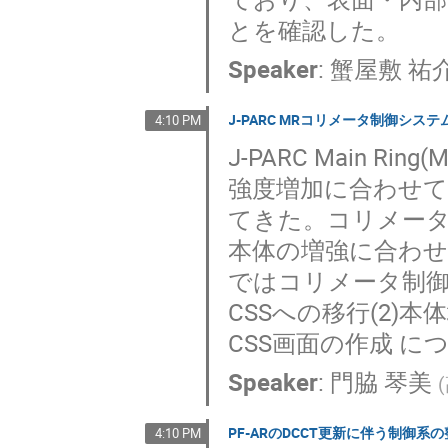
とを確認した。
Speaker
:
蟹屋敷 祐
J-PARC MRコリメータ制御シス
4:10 PM
J-PARC Main
強度増加に合わせ
てきた。コリメータ
本体の増強に合わ
ではコリメータ制御シ
CSSへの移行(2)
CSS画面の作成 に
Speaker
:
門脇 琴美
(
PF-ARのDCCT更新に伴う制御系
4:10 PM