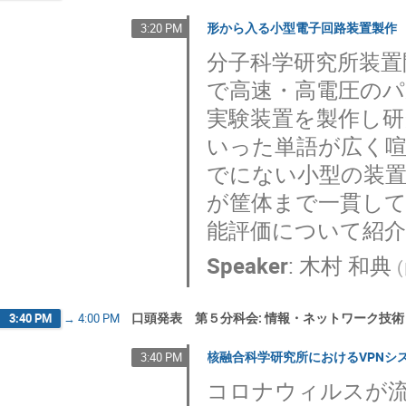
形から入る小型電子回路装置製作
3:20 PM
分子科学研究所装
で高速・高電圧の
実験装置を製作し研
いった単語が広く
でにない小型の装
が筐体まで一貫し
能評価について紹
Speaker
:
木村 和典
(
口頭発表 第５分科会: 情報・ネットワーク技術
3:40 PM
→
4:00 PM
核融合科学研究所におけるVPNシ
3:40 PM
コロナウィルスが