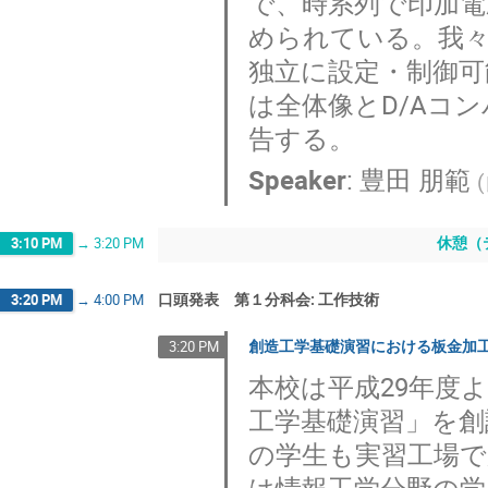
で、時系列で印加
められている。我々
独立に設定・制御可
は全体像とD/Aコ
告する。
Speaker
:
豊田 朋範
(
休憩（
3:10 PM
→
3:20 PM
口頭発表 第１分科会: 工作技術
3:20 PM
→
4:00 PM
創造工学基礎演習における板金加
3:20 PM
本校は平成29年度
工学基礎演習」を創
の学生も実習工場
は情報工学分野の学