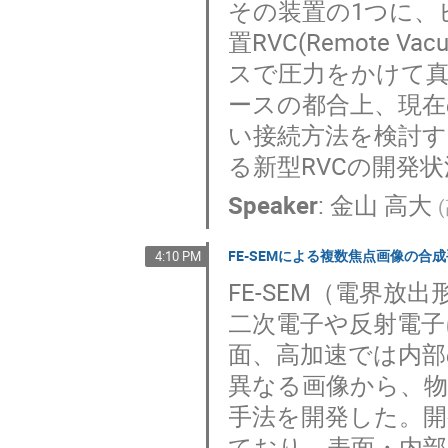
その装置の1つに、
置RVC(Remote V
スで圧力をかけて
ースの都合上、現在
い接続方法を検討
る新型RVCの開発
Speaker
:
金山 高大
(
FE-SEMによる複数焦点画像の合
4:10 PM
FE-SEM（電界
二次電子や反射電子
面、高加速では内部
異なる画像から、
手法を開発した。開
ており、表面・内