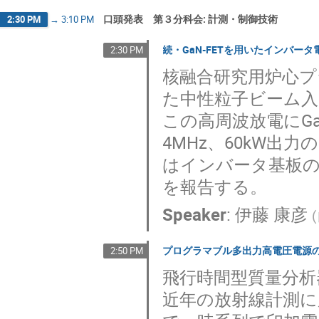
口頭発表 第３分科会: 計測・制御技術
2:30 PM
→
3:10 PM
続・GaN-FETを用いたインバー
2:30 PM
核融合研究用炉心プ
た中性粒子ビーム入
この高周波放電にGa
4MHz、60kW
はインバータ基板
を報告する。
Speaker
:
伊藤 康彦
(
プログラマブル多出力高電圧電源
2:50 PM
飛行時間型質量分析器の検
近年の放射線計測に用いられ