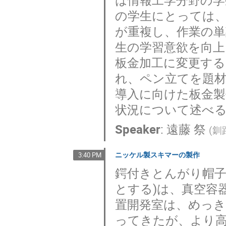
の学生にとっては、
が重複し、作業の
生の学習意欲を向上
板金加工に変更する
れ、ペン立てを題
導入に向けた板金
状況について述べ
Speaker
:
遠藤 祭
(
釧
ニッケル製スキマーの製作
3:40 PM
鍔付きとんがり帽子
とする)は、真空容
置開発室は、めっ
ってきたが、より