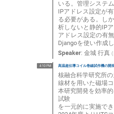
いる。管理システム
IPアドレス設定が
る必要がある。しか
析しないと静的IP
アドレス設定の有無
Djangoを使い作成
Speaker
:
金城 行真
(
高温超伝導コイル巻線試作機の開
4:10 PM
核融合科学研究所の
線材を用いた磁場
本研究開発を効率的
試験
を一元的に実施で