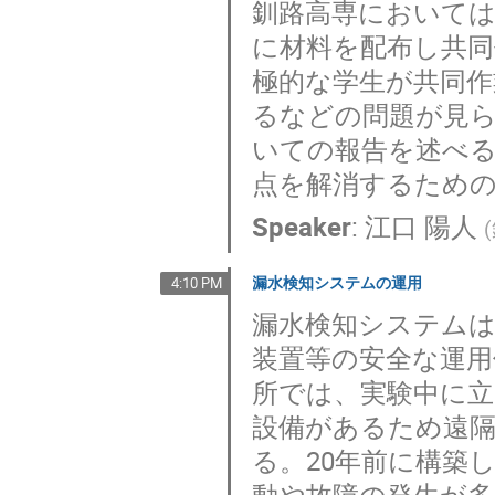
釧路高専においては
に材料を配布し共
極的な学生が共同作
るなどの問題が見
いての報告を述べ
点を解消するため
Speaker
:
江口 陽人
(
漏水検知システムの運用
4:10 PM
漏水検知システムは
装置等の安全な運用
所では、実験中に
設備があるため遠
る。20年前に構築
動や故障の発生が