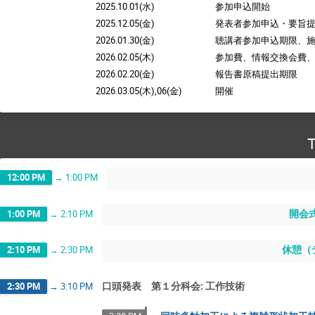
2025.10.01(水)
参加申込開始
2025.12.05(金)
発表者参加申込・要旨
2026.01.30(金)
聴講者参加申込期限、
2026.02.05(木)
参加費、情報交換会費
2026.02.20(金)
報告書原稿提出期限
2026.03.05(木),06(金)
開催
T
12:00 PM
→
1:00 PM
開会
1:00 PM
→
2:10 PM
休憩（
2:10 PM
→
2:30 PM
口頭発表 第１分科会: 工作技術
2:30 PM
→
3:10 PM