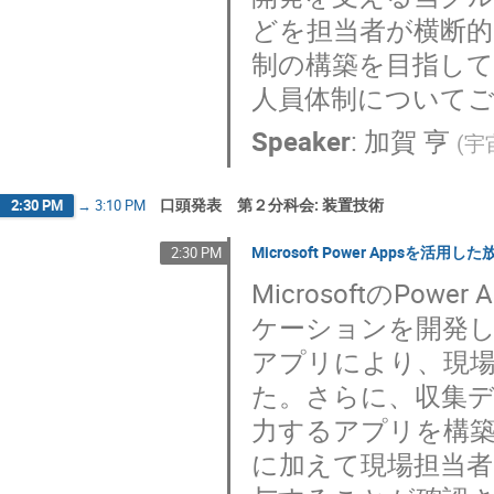
どを担当者が横断的
制の構築を目指し
人員体制について
Speaker
:
加賀 亨
(
宇
口頭発表 第２分科会: 装置技術
2:30 PM
→
3:10 PM
Microsoft Power Appsを
2:30 PM
MicrosoftのP
ケーションを開発
アプリにより、現
た。さらに、収集
力するアプリを構
に加えて現場担当者