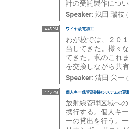
計の受託製作につ
Speaker
:
浅田 瑞枝
(
ワイヤ放電加工
4:45 PM
わが校では、２０１
当してきた。様々
てきた。私のこれ
を交換しながら共
Speaker
:
清田 栄一
(
個人キー保管器制御システムの更
4:45 PM
放射線管理区域への
携行する。個人キー
ーの貸出を行う。一