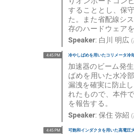
りオンボードコン
することとし、保守
た。また省配線シス
存のハードウェア
Speaker
:
白川 明広
(
冷やしばめを用いたコリメータ冷
4:45 PM
加速器のビーム発
ばめを用いた水冷
漏洩を確実に防止
れたもので、本件
を報告する。
Speaker
:
保住 弥紹
(
可飽和インダクタを用いた高電圧
4:45 PM