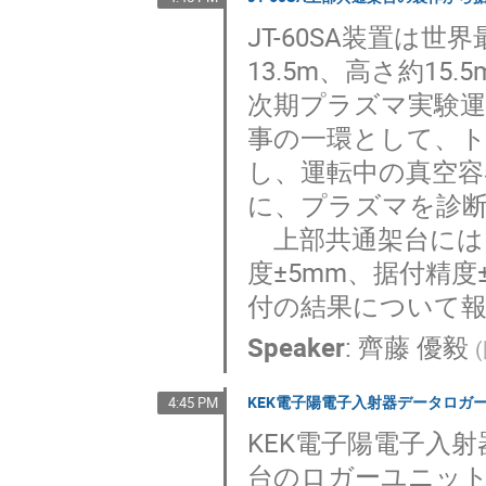
JT-60SA装置は
13.5m、高さ約15
次期プラズマ実験
事の一環として、ト
し、運転中の真空容
に、プラズマを診
上部共通架台には
度±5mm、据付精
付の結果について
Speaker
:
齊藤 優毅
(
KEK電子陽電子入射器データロガ
4:45 PM
KEK電子陽電子入射
台のロガーユニッ