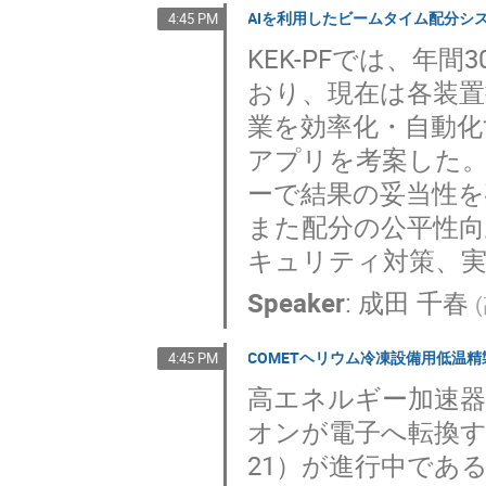
AIを利用したビームタイム配分シ
4:45 PM
KEK-PFでは、年
おり、現在は各装置
業を効率化・自動化
アプリを考案した。
ーで結果の妥当性
また配分の公平性
キュリティ対策、
Speaker
:
成田 千春
(
COMETヘリウム冷凍設備用低温
4:45 PM
高エネルギー加速
オンが電子へ転換する希
21）が進行中であ