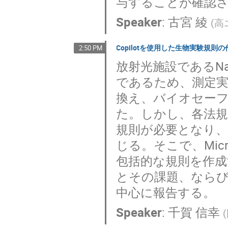
与することが確認
Speaker
:
古宮 綾
(
高
Copilotを使用した生物実験規則の
2:50 PM
放射光施設であるNa
であるため、測定
換え、バイオセー
た。しかし、各法規
規則が必要となり
じる。そこで、Micr
包括的な規則を作成
とその課題、ならび
中心に報告する。
Speaker
:
千賀 信幸
(