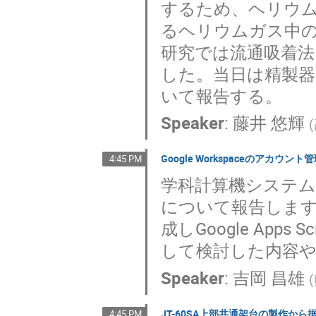
するため、ヘリウ
るヘリウムガス中
研究では流通吸着法
した。当日は精製器
いて報告する。
Speaker
:
藤井 悠輝
(
Google Workspaceのアカウン
4:45 PM
学科計算機システムで利
について報告します
成しGoogle Ap
して検討した内容
Speaker
:
吉岡 昌雄
(
JT-60SA上部共通架台の製作から
4:45 PM