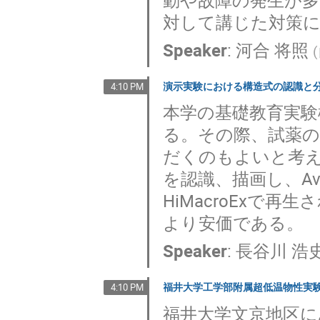
対して講じた対策
Speaker
:
河合 将照
(
演示実験における構造式の認識と
4:10 PM
本学の基礎教育実験
る。その際、試薬
だくのもよいと考え
を認識、描画し、Av
HiMacroExで
より安価である。
Speaker
:
長谷川 浩
福井大学工学部附属超低温物性実
4:10 PM
福井大学文京地区に