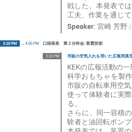
戦した。本発表で
工夫、作業を通じ
Speaker
:
宮崎 芳野
(
口頭発表 第２分科会: 装置技術
3:20 PM
→
4:00 PM
市販の空気入れを用いた広報用真
3:20 PM
KEKの広報活動の
科学おもちゃを製
市販の自転車用空
使って体験者に実
る。
さらに、同一容積の
験者と油回転ポン
本発表では、装置の