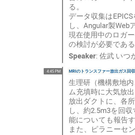
る。
データ収集はEPICSを
し、Angular製
現在使用中のロガー
の検討が必要であ
Speaker
:
佐武 いつ
MRIのトランスファー放出ガス回
4:45 PM
生理研（機構敷地内
ム充填時に大気放
放出ダクトに、各
し、約2.5m3を
能についても報告
また、ピラニーセ