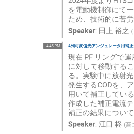
2024年度よりH
を電動機制御にて
ため、技術的に苦
Speaker
:
田上 裕之
(
4列可変偏光アンジュレータ用補
4:45 PM
現在 PF リング
に対して移動する
る。実験中に放射
発生するCODを、
用いて補正してい
作成した補正電流テ
補正の結果につい
Speaker
:
江口 柊
(
高