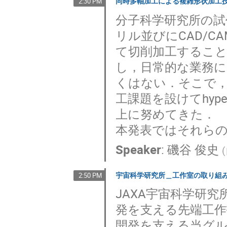
同時多軸加工による複雑形状加工
2:30 PM
分子科学研究所の試
リル並びにCAD/C
て切削加工すること
し，日常的な業務
くはない．そこで
工課題を設けてhyp
上に努めてきた．
本発表ではそれら
Speaker
:
磯谷 俊史
(
宇宙科学研究所＿工作室の取り組
2:50 PM
JAXA宇宙科学研
発を支える先端工
開発を支える当グル