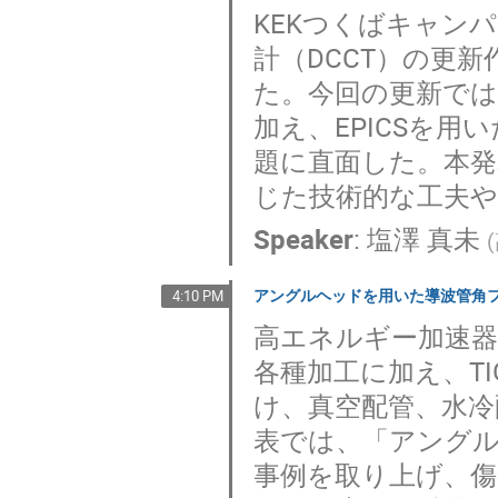
KEKつくばキャン
計（DCCT）の更新
た。今回の更新では
加え、EPICSを
題に直面した。本発
じた技術的な工夫
Speaker
:
塩澤 真未
(
アングルヘッドを用いた導波管角
4:10 PM
高エネルギー加速器
各種加工に加え、T
け、真空配管、水冷
表では、「アング
事例を取り上げ、