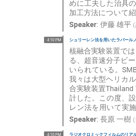
めに工夫した治具
加工方法について
Speaker
:
伊藤 雄平
(
シュリーレン法を用いたラバール
4:10 PM
核融合実験装置で
る、超音速分子ビー
いられている。SM
我々は大型ヘリカル
合実験装置Thailand
計した。この度、
レン法を用いて実
Speaker
:
長原 一樹
(
ラジオクロミックフィルムのリア
4:10 PM