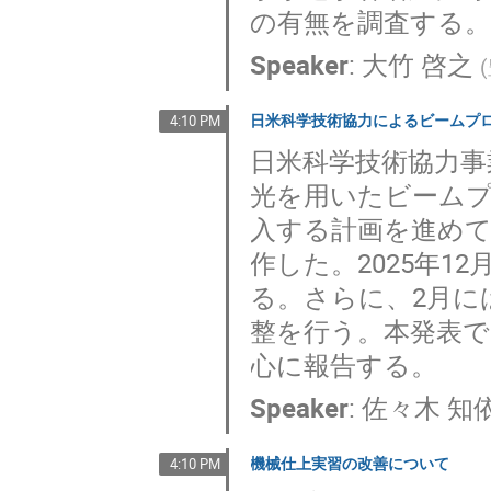
の有無を調査する
Speaker
:
大竹 啓之
(
日米科学技術協力によるビームプ
4:10 PM
日米科学技術協力事業
光を用いたビームプ
入する計画を進めて
作した。2025年1
る。さらに、2月に
整を行う。本発表
心に報告する。
Speaker
:
佐々木 知
機械仕上実習の改善について
4:10 PM