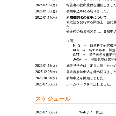
2026.02.02(月)
報告書の提出受付を開始しまし
2026.01.30(金)
参加申込を締め切りました。
2026.01.14(水)
所属機関名の変更について
領収証を発行する関係上、誠に
た。
修正後の所属機関名は、参加申
（例）
NIFS ⇒ 自然科学研究機
KEK ⇒ 高エネルギー加速
QST ⇒ 量子科学技術研究
JAXA ⇒ 宇宙航空研究開
2026.01.13(火)
施設見学会は、定員に達したた
2025.12.05(金)
発表者参加申込を締め切りまし
2025.10.01(水)
参加申込を開始しました。
2025.07.08(火)
ホームページを開設しました。
スケジュール
2025.07.08(火)
Webサイト開設