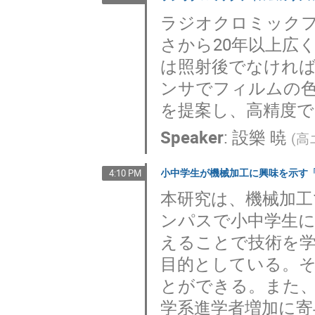
ラジオクロミック
さから20年以上広
は照射後でなけれ
ンサでフィルムの
を提案し、高精度
Speaker
:
設樂 暁
(
高
小中学生が機械加工に興味を示す
4:10 PM
本研究は、機械加
ンパスで小中学生
えることで技術を
目的としている。
とができる。また
学系進学者増加に寄