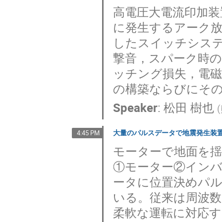
高電圧大電流印加
に発生するアーク
したスイッチシス
撃音，スパーク時の
ッチング損失，電
の構築ならびにそ
Speaker
:
松田 樹也
(
大量のパルスデータで地震発生装
4:45 PM
モーターで地面を
①モーター②インバ
ータに位置決めパ
いる。従来は周波
柔軟な運転に対応