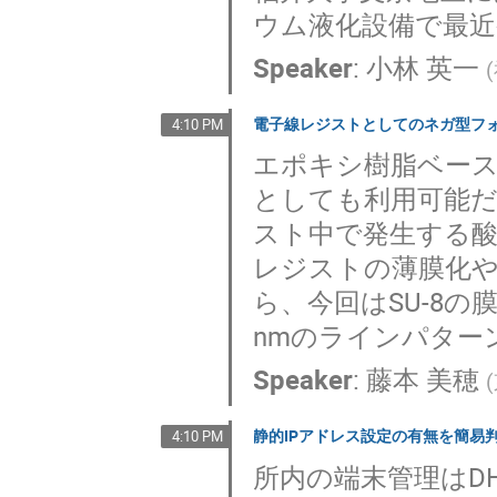
ウム液化設備で最
Speaker
:
小林 英一
(
電子線レジストとしてのネガ型フォ
4:10 PM
エポキシ樹脂ベース
としても利用可能だ
スト中で発生する
レジストの薄膜化や
ら、今回はSU-8の膜
nmのラインパター
Speaker
:
藤本 美穂
(
静的IPアドレス設定の有無を簡易
4:10 PM
所内の端末管理はD