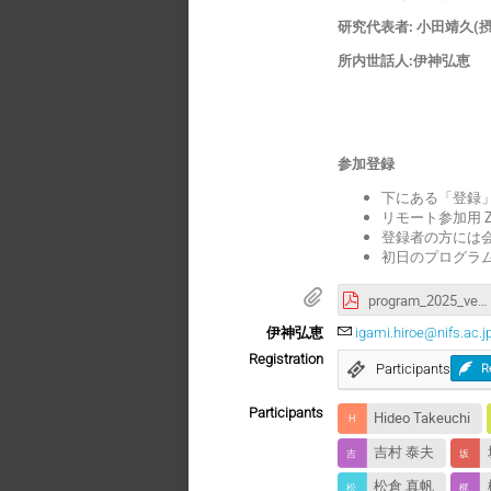
研究代表者: 小田靖久(
所内世話人:伊神弘恵
参加登録
下にある「登録
リモート参加用 
登録者の方には
初日のプログラ
program_2025_ver3.pdf
伊神弘恵
igami.hiroe@nifs.ac.j
Registration
Participants
R
Participants
Hideo Takeuchi
吉村 泰夫
松倉 真帆