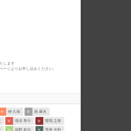
たします
ページよりお申し込みください。
伸 久保
南 康夫
生
張谷 隼斗
曽我 之泰
史
福野 創太
荒巻 光利