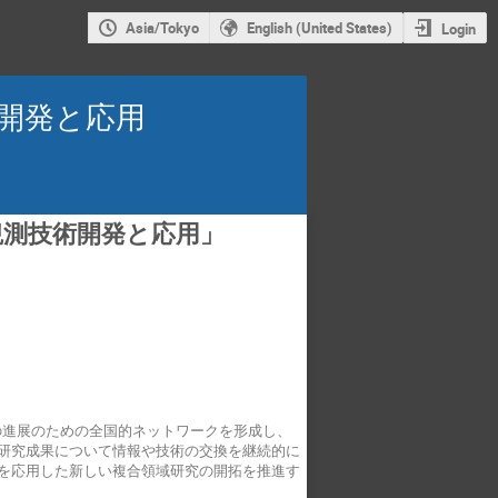
Asia/Tokyo
English (United States)
Login
開発と応用
観測技術開発と応用」
の進展のための全国的ネットワークを形成し、
研究成果について情報や技術の交換を継続的に
を応用した新しい複合領域研究の開拓を推進す