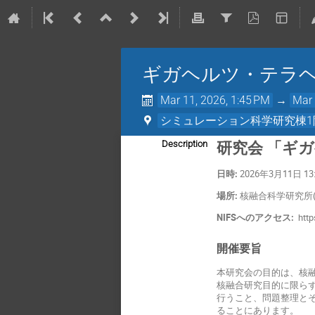
ギガヘルツ・テラ
Mar 11, 2026, 1:45 PM
→
Mar 
シミュレーション科学研究棟1階
研究会 「ギ
Description
日時:
2026年3月11日 1
場所:
核融合科学研究所(
NIFSへのアクセス:
http
開催要旨
本研究会の目的は、核
核融合研究目的に限ら
行うこと、問題整理と
ることにあります。