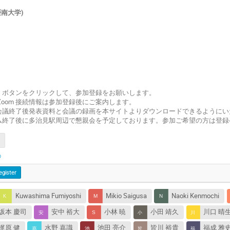
摂南大学)
」ボタンをクリックして、参加登録をお願いします。
Zoom 接続情報は参加登録後にご案内します。
会議終了後発表資料と会議の録画を本サイトよりダウンロードできるようにい
ム終了後に多治見駅周辺で懇親会を予定しております。参加ご希望の方は登録
p
egister
Kuwashima Fumiyoshi
Mikio Saigusa
Naoki Kenmochi
坂本 慶司
安中 裕大
小林 暁
小田 靖久
川口 晴
梶原 健
水野 嘉識
池田 亮介
皆川 裕貴
福成 雅