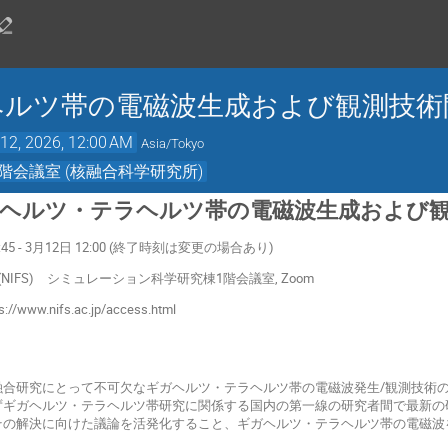
ヘルツ帯の電磁波生成および観測技術
12, 2026, 12:00 AM
Asia/Tokyo
会議室 (核融合科学研究所)
ガヘルツ・テラヘルツ帯の電磁波生成および
3:45 - 3月12日 12:00 (終了時刻は変更の場合あり)
NIFS) シミュレーション科学研究棟1階会議室, Zoom
s://www.nifs.ac.jp/access.html
融合研究にとって不可欠なギガヘルツ・テラヘルツ帯の電磁波発生/観測技術
ずギガヘルツ・テラヘルツ帯研究に関係する国内の第一線の研究者間で最新の
その解決に向けた議論を活発化すること、ギガヘルツ・テラヘルツ帯の電磁波