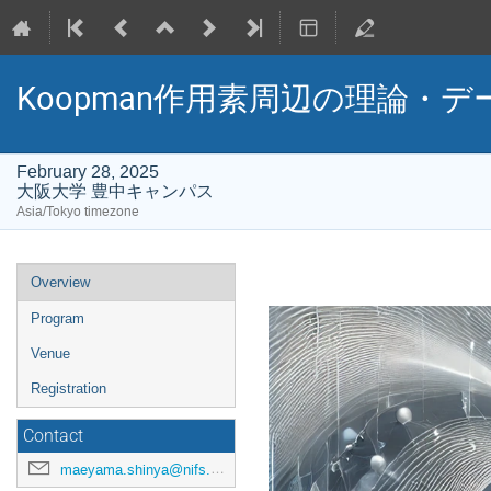
Koopman作用素周辺の理論・
February 28, 2025
大阪大学 豊中キャンパス
Asia/Tokyo timezone
Event
Overview
menu
Program
Venue
Registration
Contact
maeyama.shinya@nifs.ac.jp