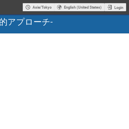
Asia/Tokyo
English (United States)
Login
的アプローチ-