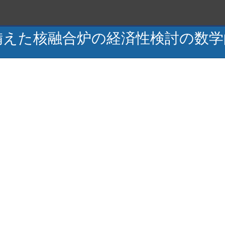
備えた核融合炉の経済性検討の数学