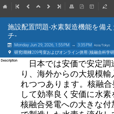
施設配置問題-水素製造機能を備
チ-
Monday Jun 29, 2026, 1:55 PM
→
3:35 PM
Asia/Tokyo
研究Ⅰ期棟209号室およびオンライン併用 (核融合科学研
日本では安価で安定調
Description
り、海外からの大規模輸
れつつあります。核融合
して効率良く安価に水素
核融合発電への大きな付